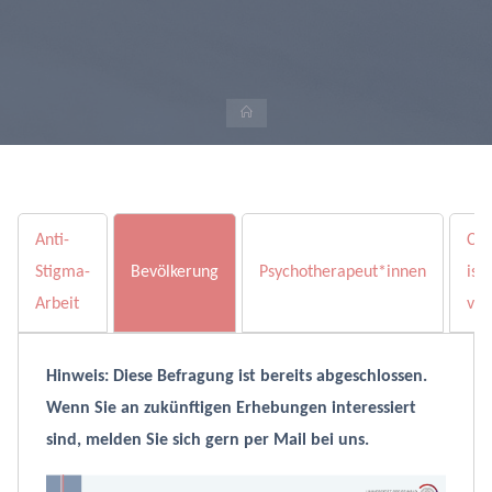
Startseite
Anti-
Co
Stigma-
Bevölkerung
Psychotherapeut*innen
ist
Arbeit
vor
Hinweis: Diese Befragung ist bereits abgeschlossen.
Wenn Sie an zukünftigen Erhebungen interessiert
sind, melden Sie sich gern per Mail bei uns.